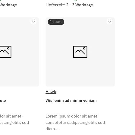
3 Werktage
Lieferzeit: 2 - 3 Werktage
Praesent
Hawk
pulo
Wisi enim ad minim veniam
or sit amet,
Lorem ipsum dolor sit amet,
scing elitr, sed
consetetur sadipscing elitr, sed
diam...