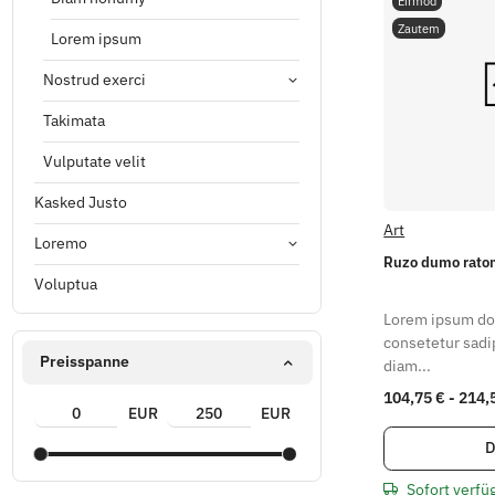
Eirmod
Zautem
Lorem ipsum
Nostrud exerci
Takimata
Vulputate velit
Kasked Justo
Art
Loremo
Ruzo dumo rato
Voluptua
Lorem ipsum dol
consetetur sadip
Preisspanne
diam...
104,75 € -
214,
EUR
EUR
D
Sofort verfü