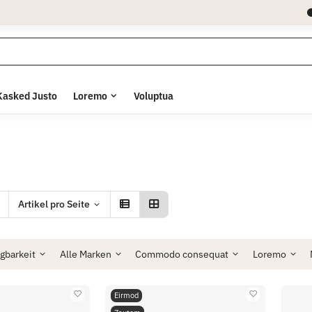
Kasked Justo
Loremo
Voluptua
Artikel pro Seite
gbarkeit
Alle Marken
Commodo consequat
Loremo
Eirmod