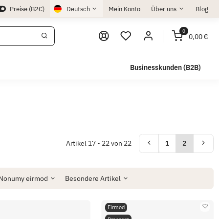
Preise (B2C)
Deutsch
Mein Konto
Über uns
Blog
0
0,00 €
Businesskunden (B2B)
Artikel 17 - 22 von 22
1
2
Nonumy eirmod
Besondere Artikel
Eirmod