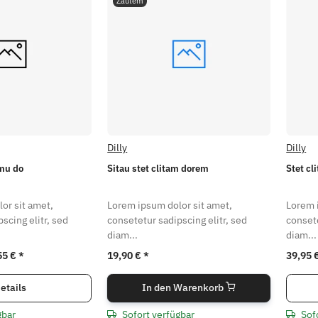
Zautem
Dilly
Dilly
mu do
Sitau stet clitam dorem
Stet cl
or sit amet,
Lorem ipsum dolor sit amet,
Lorem 
scing elitr, sed
consetetur sadipscing elitr, sed
consete
diam...
diam...
55 €
*
19,90 €
*
39,95 
etails
In den Warenkorb
gbar
Sofort verfügbar
Sof