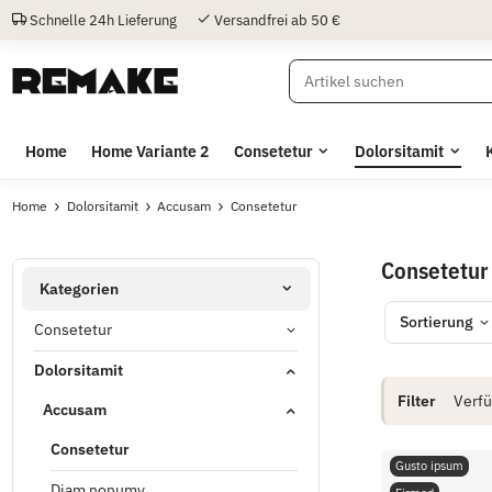
Schnelle 24h Lieferung
Versandfrei ab 50 €
Home
Home Variante 2
Consetetur
Dolorsitamit
Home
Dolorsitamit
Accusam
Consetetur
Consetetur
Kategorien
Sortierung
Consetetur
Dolorsitamit
Filter
Verfü
Accusam
Consetetur
Gusto ipsum
Diam nonumy