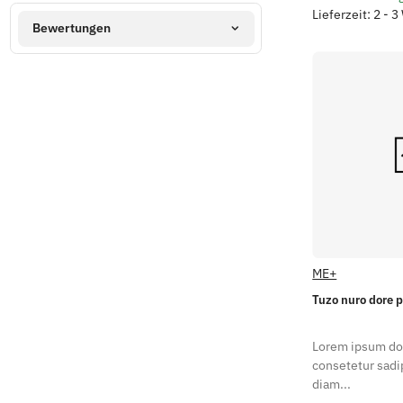
Lieferzeit: 2 - 
Bewertungen
ME+
Tuzo nuro dore 
Lorem ipsum dol
consetetur sadip
diam...