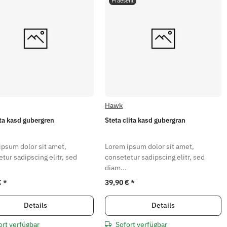
Praesent
Hawk
ita kasd gubergren
Steta clita kasd gubergran
ipsum dolor sit amet,
Lorem ipsum dolor sit amet,
tur sadipscing elitr, sed
consetetur sadipscing elitr, sed
diam...
€
*
39,90 €
*
Details
Details
ort verfügbar
Sofort verfügbar