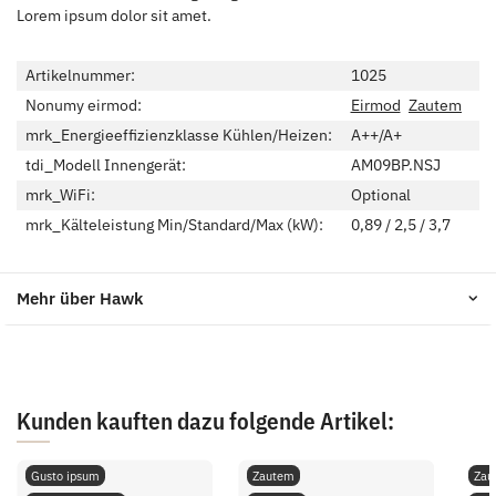
Lorem ipsum dolor sit amet.
Artikelnummer:
1025
Nonumy eirmod:
Eirmod
Zautem
mrk_Energieeffizienzklasse Kühlen/Heizen:
A++/A+
tdi_Modell Innengerät:
AM09BP.NSJ
mrk_WiFi:
Optional
mrk_Kälteleistung Min/Standard/Max (kW):
0,89 / 2,5 / 3,7
Mehr über Hawk
Kunden kauften dazu folgende Artikel:
Gusto ipsum
Zautem
Zau