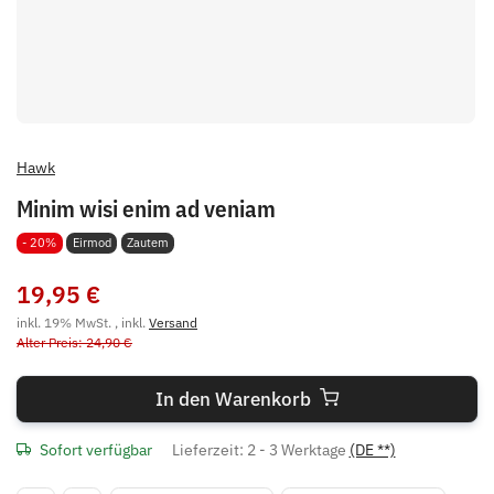
Hawk
Minim wisi enim ad veniam
- 20%
Eirmod
Zautem
19,95 €
inkl. 19% MwSt. , inkl.
Versand
Alter Preis: 24,90 €
In den Warenkorb
Sofort verfügbar
Lieferzeit:
2 - 3 Werktage
(DE **)