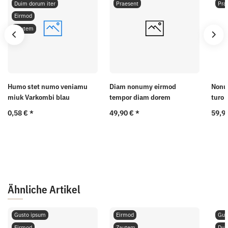
Duim dorum iter
Praesent
Pra
Eirmod
Zautem
Humo stet numo veniamu
Diam nonumy eirmod
Nonu
miuk Varkombi blau
tempor diam dorem
turo 
0,58 €
*
49,90 €
*
59,9
Ähnliche Artikel
Gusto ipsum
Eirmod
Gus
Eirmod
Zautem
Dui