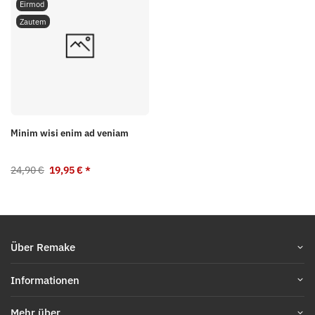
Eirmod
Zautem
Minim wisi enim ad veniam
24,90 €
19,95 €
*
Über Remake
Informationen
Mehr über