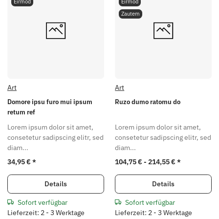
Eirmod
Eirmod
Zautem
Art
Art
Domore ipsu furo mui ipsum
Ruzo dumo ratomu do
retum ref
Lorem ipsum dolor sit amet,
Lorem ipsum dolor sit amet,
consetetur sadipscing elitr, sed
consetetur sadipscing elitr, sed
diam...
diam...
34,95 €
*
104,75 € -
214,55 €
*
Details
Details
Sofort verfügbar
Sofort verfügbar
Lieferzeit: 2 - 3 Werktage
Lieferzeit: 2 - 3 Werktage