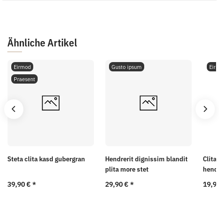
Ähnliche Artikel
Eirmod
Gusto ipsum
Eir
Praesent
Steta clita kasd gubergran
Hendrerit dignissim blandit
Clita
plita more stet
hendr
39,90 €
*
29,90 €
*
19,9