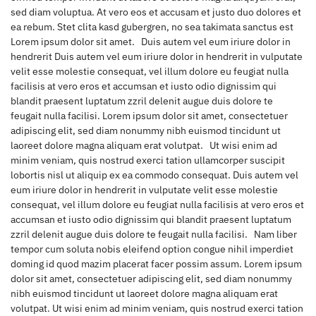
sed diam voluptua. At vero eos et accusam et justo duo dolores et
ea rebum. Stet clita kasd gubergren, no sea takimata sanctus est
Lorem ipsum dolor sit amet. Duis autem vel eum iriure dolor in
hendrerit Duis autem vel eum iriure dolor in hendrerit in vulputate
velit esse molestie consequat, vel illum dolore eu feugiat nulla
facilisis at vero eros et accumsan et iusto odio dignissim qui
blandit praesent luptatum zzril delenit augue duis dolore te
feugait nulla facilisi. Lorem ipsum dolor sit amet, consectetuer
adipiscing elit, sed diam nonummy nibh euismod tincidunt ut
laoreet dolore magna aliquam erat volutpat. Ut wisi enim ad
minim veniam, quis nostrud exerci tation ullamcorper suscipit
lobortis nisl ut aliquip ex ea commodo consequat. Duis autem vel
eum iriure dolor in hendrerit in vulputate velit esse molestie
consequat, vel illum dolore eu feugiat nulla facilisis at vero eros et
accumsan et iusto odio dignissim qui blandit praesent luptatum
zzril delenit augue duis dolore te feugait nulla facilisi. Nam liber
tempor cum soluta nobis eleifend option congue nihil imperdiet
doming id quod mazim placerat facer possim assum. Lorem ipsum
dolor sit amet, consectetuer adipiscing elit, sed diam nonummy
nibh euismod tincidunt ut laoreet dolore magna aliquam erat
volutpat. Ut wisi enim ad minim veniam, quis nostrud exerci tation